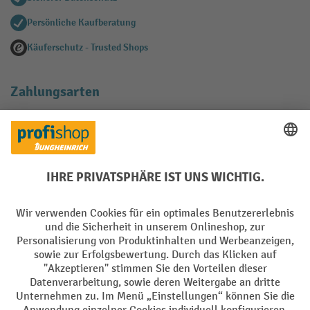
Persönliche Kaufberatung
Käuferschutz - Trusted Shops
Zahlungsarten
Creditcard (Master)
Creditcard (Visa)
EPS
PayPal
Rechnung
Vorkasse
Soziale Netzwerke
Facebook
YouTube
LinkedIn
Instagram
AGB
Impressum
Datenschutz