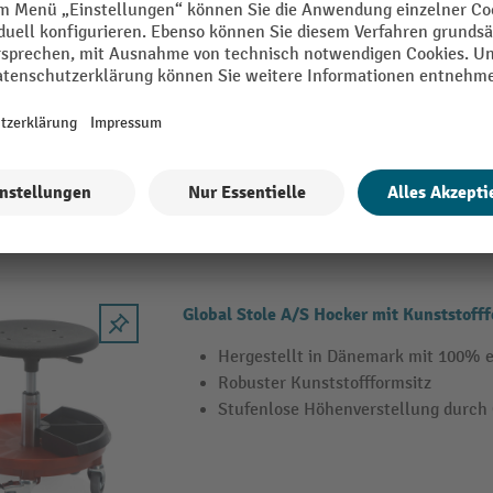
Global Stole A/S Arbeitsdrehstuhl Pre
Hergestellt in Dänemark mit 100% 
Höhenverstellbarer Arbeitsdrehstuh
Gestell aus schlagfestem Kunststoff
5 Varianten
Global Stole A/S Hocker mit Kunststofff
Hergestellt in Dänemark mit 100% 
Robuster Kunststoffformsitz
Stufenlose Höhenverstellung durch