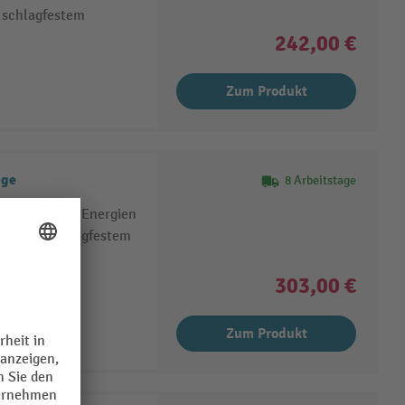
r schlagfestem
242,00 €
Zum Produkt
ige
8 Arbeitstage
erneuerbaren Energien
ahl oder schlagfestem
stellbar
303,00 €
Zum Produkt