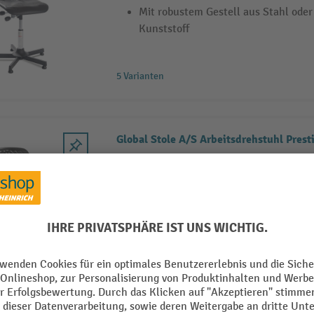
Mit robustem Gestell aus Stahl ode
Kunststoff
5 Varianten
Global Stole A/S Arbeitsdrehstuhl Prest
Hergestellt in Dänemark mit 100% 
Arbeitsdrehstuhl mit Gestell aus St
Kunststoff
Sitzhöhe und -neigung stufenlos ver
5 Varianten