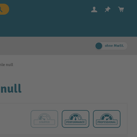
ohne MwSt.
hle null
 null