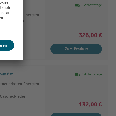
mium
8 Arbeitstage
erneuerbaren Energien
l mit Gasfeder
 oder Stahl
326,00 €
Zum Produkt
ormsitz
8 Arbeitstage
erneuerbaren Energien
 Gasdruckfeder
132,00 €