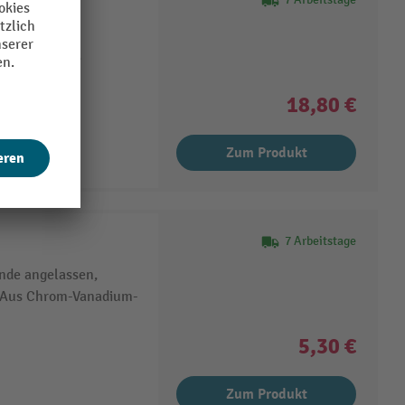
tte, Glühend
g angelassen,
18,80 €
Zum Produkt
7 Arbeitstage
nde angelassen,
t, Aus Chrom-Vanadium-
5,30 €
Zum Produkt