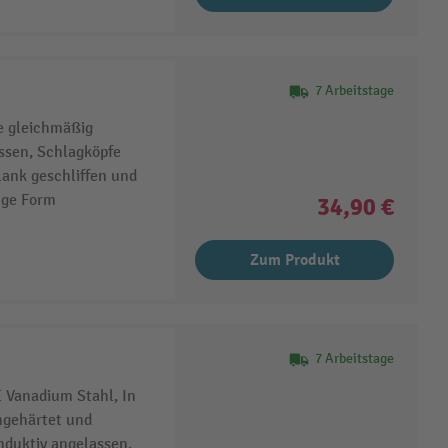
7 Arbeitstage
e gleichmäßig
ssen, Schlagköpfe
lank geschliffen und
ange Form
34,90 €
Zum Produkt
7 Arbeitstage
Vanadium Stahl, In
hgehärtet und
nduktiv angelassen,