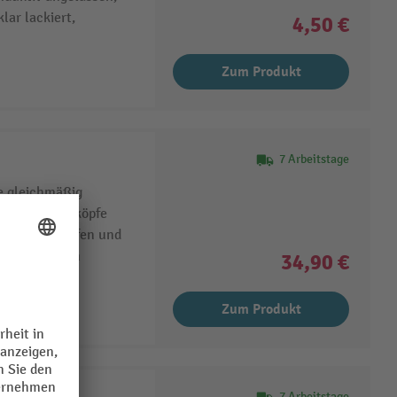
lar lackiert,
4,50 €
Zum Produkt
7 Arbeitstage
e gleichmäßig
ssen, Schlagköpfe
lank geschliffen und
 Form: 175 mm
34,90 €
Zum Produkt
7 Arbeitstage