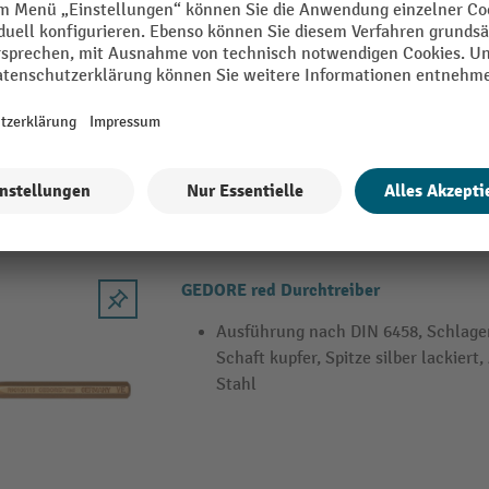
Nach DIN 6450, In Metallklappkasse
geschmiedet, Gehärtet und sorgfälti
Sicherheitsschlagkopf, blau lackiert
GEDORE red Durchtreiber
Ausführung nach DIN 6458, Schlage
Schaft kupfer, Spitze silber lackier
Stahl