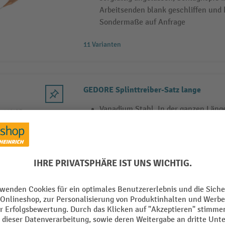
Arbeitsenden blank geschliffen und k
Sondermaße auf Anfrage
11 Varianten
GEDORE Splinttreiber-Satz lange
Vanadium Stahl, In der ganzen Läng
durchgehärtet und sorgfältig angela
induktiv angelassen, Arbeitsenden b
klar lackiert, Im PVC-Halter, Lange
GEDORE Splinttreiber-Satz 6-tlg