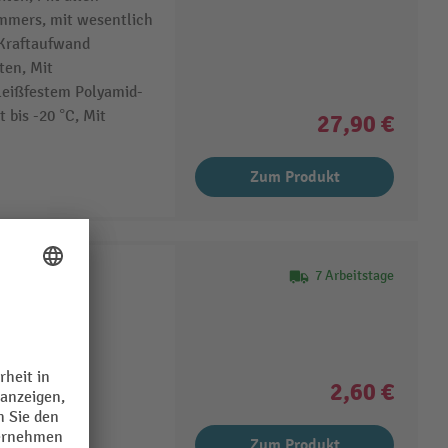
ammers, mit wesentlich
 Kraftaufwand
ten, Mit
leißfestem Polyamid-
t bis -20 °C, Mit
27,90 €
Zum Produkt
7 Arbeitstage
2,60 €
Zum Produkt