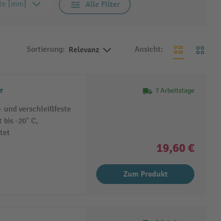
te [mm]
Alle Filter
Sortierung:
Relevanz
Ansicht:
r
7 Arbeitstage
h- und verschleißfeste
 bis -20° C,
tet
19,60 €
Zum Produkt