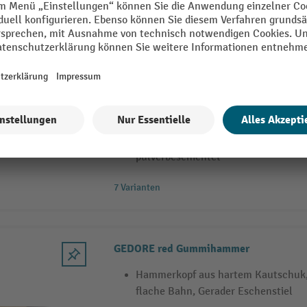
7 Varianten
GEDORE Rückschlagfreier Schonhamme
Nahezu unzerbrechlicher Fiberglasst
handsympatischem Kunststoffgriff u
Splitterfreie, bruch- und verschleiß
75 Shore D, getestet bis -20° C, Ha
pulverbeschichtet
7 Varianten
GEDORE red Gummihammer
Hammerkopf aus hartem Kautschuk, 
flache Bahn, Gerader Eschenstiel