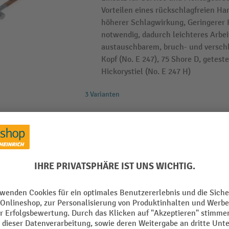
Vorteilen eines rückschlagfreien H
höherer Schlagwirkung, Geringerer
notwendig, dadurch leichteres Arbei
austauschbarem, bruch- und versch
Kopf (No. E 247), 75 Shore D, geteste
Hickorystiel (No. E 247 H)
3 Varianten
GEDORE Ersatzkopf Nylon
Aus schlagfestem Nylon, 60 Shore D