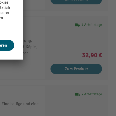
r
7 Arbeitstage
iel mit
nd Kopfsicherung,
feste Polyamid-Köpfe,
mmerschlagsilber
32,90 €
Zum Produkt
7 Arbeitstage
Eine ballige und eine