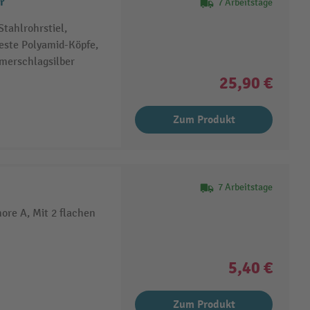
r
7 Arbeitstage
tahlrohrstiel,
feste Polyamid-Köpfe,
mmerschlagsilber
25,90 €
Zum Produkt
7 Arbeitstage
ore A, Mit 2 flachen
5,40 €
Zum Produkt