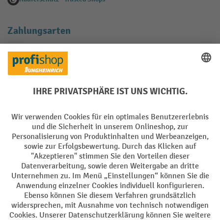
Zahlungsarten
Creditcard (Master)
Creditcard (Visa)
EPS
PayPal
Rechnung
Vorkasse
Soziale Netzwerke
Facebook
YouTube
LinkedIn
Instagram
AGB
Impressum
Datenschutz
Barrierefreiheit
Privacy Settings