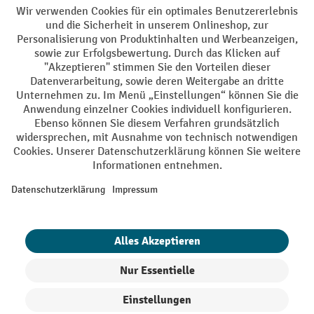
Soziale Netzwerke
Facebook
YouTube
LinkedIn
Instagram
AGB
Impressum
Datenschutz
Barrierefreiheit
Privacy Settings
Alle Preise exkl. gesetzl. Mehrwertsteuer zzgl.
Versandkosten
und ggf.
Nachnahmegebühren, wenn nicht anders angegeben.
¹ Der Rabatt gilt so lange der Vorrat reicht. Der Rabatt gilt nicht auf
Sonderpreise. Eine Kombination mit anderen prozentualen Rabatten
oder Gutscheinen ist nicht möglich. | ² Der Rabatt wird einmalig bei
Erstregistrierung für den Newsletter gewährt. Der Gutschein ist 10
Tage gültig und kann ab einem Netto-Bestellwert von 250,- € online
eingelöst werden. Die Höhe des Rabatts variiert je nach
Produktkategorie und beträgt bis zu 10 % (10 % auf Lager, Umwelt,
Arbeitsschutz | 5% auf Werkstatt, Betrieb, Transport, Stapeln und
Heben | 7% auf Büro). Ausgenommen sind Elektro-Hubwagen,