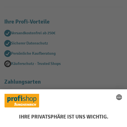
Ihre Profi-Vorteile
Versandkostenfrei ab 250€
Sicherer Datenschutz
Persönliche Kaufberatung
Käuferschutz - Trusted Shops
Zahlungsarten
Creditcard (Master)
Creditcard (Visa)
EPS
PayPal
Rechnung
Vorkasse