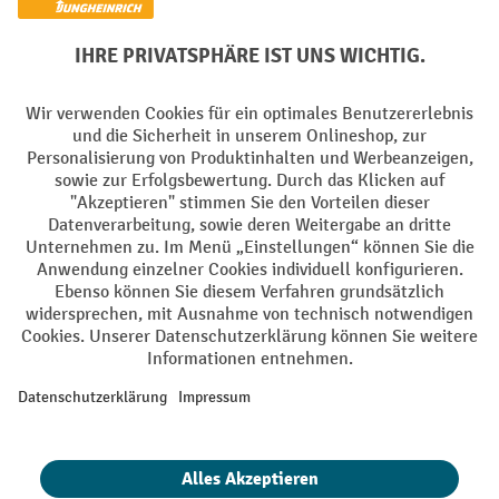
PayPal
Rechnung
Vorkasse
Soziale Netzwerke
Facebook
YouTube
LinkedIn
Instagram
AGB
Impressum
Datenschutz
Barrierefreiheit
Privacy Settings
Alle Preise exkl. gesetzl. Mehrwertsteuer zzgl.
Versandkosten
und ggf.
Nachnahmegebühren, wenn nicht anders angegeben.
¹ Der Rabatt gilt so lange der Vorrat reicht. Der Rabatt gilt nicht auf
Sonderpreise. Eine Kombination mit anderen prozentualen Rabatten
oder Gutscheinen ist nicht möglich. | ² Der Rabatt wird einmalig bei
Erstregistrierung für den Newsletter gewährt. Der Gutschein ist 10