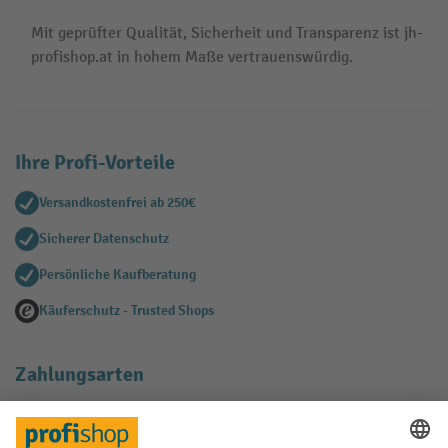
Mit geprüfter Qualität, Sicherheit und Transparenz ist jh-
profishop.at in hohem Maße vertrauenswürdig.
Ihre Profi-Vorteile
Versandkostenfrei ab 250€
Sicherer Datenschutz
Persönliche Kaufberatung
Käuferschutz - Trusted Shops
Zahlungsarten
Creditcard (Master)
Creditcard (Visa)
EPS