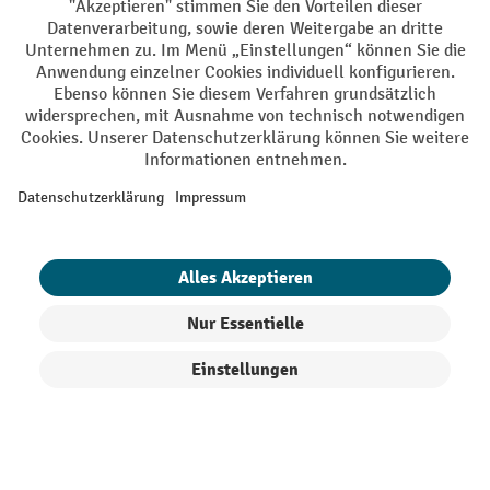
AGB
Impressum
Datenschutz
Barrierefreiheit
Privacy Settings
Alle Preise exkl. gesetzl. Mehrwertsteuer zzgl.
Versandkosten
und ggf.
Nachnahmegebühren, wenn nicht anders angegeben.
¹ Der Rabatt gilt so lange der Vorrat reicht. Der Rabatt gilt nicht auf
Sonderpreise. Eine Kombination mit anderen prozentualen Rabatten
oder Gutscheinen ist nicht möglich. | ² Der Rabatt wird einmalig bei
Erstregistrierung für den Newsletter gewährt. Der Gutschein ist 10
Tage gültig und kann ab einem Netto-Bestellwert von 250,- € online
eingelöst werden. Die Höhe des Rabatts variiert je nach
Produktkategorie und beträgt bis zu 10 % (10 % auf Lager, Umwelt,
Arbeitsschutz | 5% auf Werkstatt, Betrieb, Transport, Stapeln und
Heben | 7% auf Büro). Ausgenommen sind Elektro-Hubwagen,
Produkte filtern
Sortierung
Elektro-Hochhubwagen, Elektro-Stapler sowie Gebrauchtgeräte.
Ausschluss von Werkzeug. Gilt nicht auf Sonderpreise. Kombination
mit anderen Gutscheinen nicht möglich.