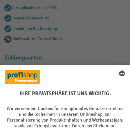
Versandkostenfrei ab 250€
Sicherer Datenschutz
Persönliche Kaufberatung
Käuferschutz - Trusted Shops
Zahlungsarten
Creditcard (Master)
Creditcard (Visa)
EPS
PayPal
Rechnung
Vorkasse
Soziale Netzwerke
Facebook
YouTube
LinkedIn
Instagram