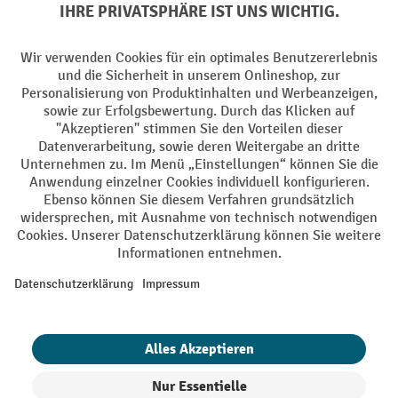
Soziale Netzwerke
Facebook
YouTube
LinkedIn
Instagram
AGB
Impressum
Datenschutz
Barrierefreiheit
Privacy Settings
Alle Preise exkl. gesetzl. Mehrwertsteuer zzgl.
Versandkosten
und ggf.
Nachnahmegebühren, wenn nicht anders angegeben.
¹ Der Rabatt gilt so lange der Vorrat reicht. Der Rabatt gilt nicht auf
Sonderpreise. Eine Kombination mit anderen prozentualen Rabatten
oder Gutscheinen ist nicht möglich. | ² Der Rabatt wird einmalig bei
Erstregistrierung für den Newsletter gewährt. Der Gutschein ist 10
Tage gültig und kann ab einem Netto-Bestellwert von 250,- € online
eingelöst werden. Die Höhe des Rabatts variiert je nach