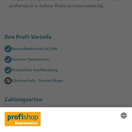
profishop.at in hohem Maße vertrauenswürdig.
Ihre Profi-Vorteile
Versandkostenfrei ab 250€
Sicherer Datenschutz
Persönliche Kaufberatung
Käuferschutz - Trusted Shops
Zahlungsarten
Creditcard (Master)
Creditcard (Visa)
EPS
PayPal
Rechnung
Vorkasse