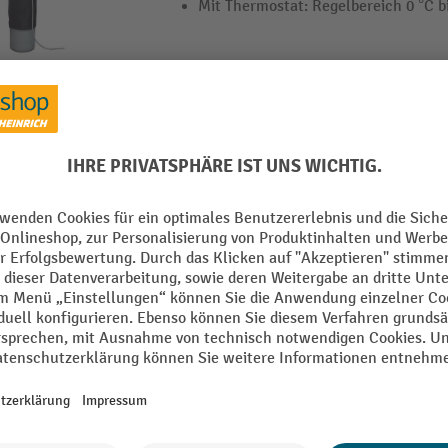
Mit Thermostat: Regelbereich 0 °C b
Fass-Heizmanschetten
Flexibler Mantel aus PU-beschichte
Wasserabweisend und abriebfest
Temperaturregler, von 0 °C bis 90 °C
3 Varianten
Fass-Heizmanschetten für IBC/KTC
Flexibler Mantel aus PU-beschichte