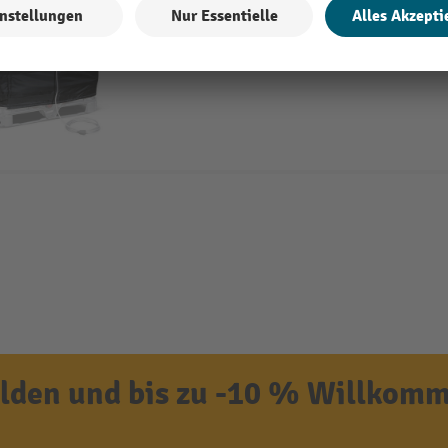
Wasserabweisend und abriebfest
Temperaturregler, von 0 °C bis 90 °C
den und bis zu -10 % Willkomm