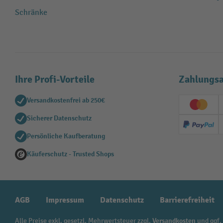
Schränke
Ihre Profi-Vorteile
Zahlungsa
Versandkostenfrei ab 250€
Creditc
Sicherer Datenschutz
PayPal
Persönliche Kaufberatung
Käuferschutz - Trusted Shops
AGB
Impressum
Datenschutz
Barrierefreiheit
Alle Preise exkl. gesetzl. Mehrwertsteuer zzgl.
Versandkosten
und ggf.