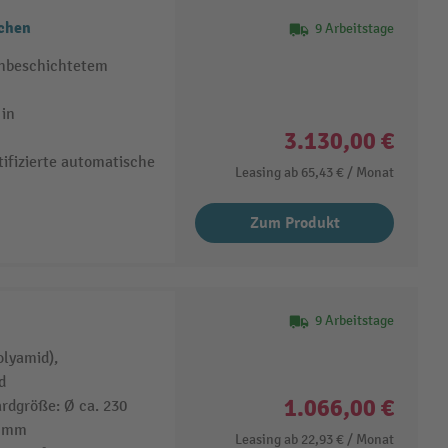
schen
9 Arbeitstage
onbeschichtetem
 in
3.130,00 €
tifizierte automatische
Leasing ab
65,43 €
/ Monat
Zum Produkt
9 Arbeitstage
lyamid),
d
1.066,00 €
rdgröße: Ø ca. 230
0 mm
Leasing ab
22,93 €
/ Monat