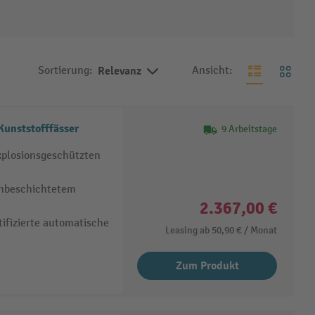
Sortierung:
Relevanz
Ansicht:
Kunststofffässer
9 Arbeitstage
xplosionsgeschützten
onbeschichtetem
2.367,00 €
tifizierte automatische
Leasing ab
50,90 €
/ Monat
Zum Produkt