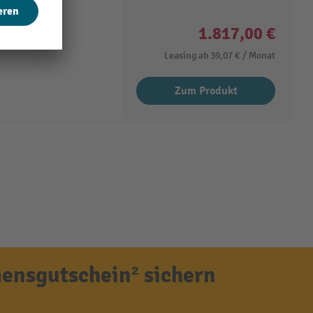
1.817,00 €
Leasing ab
39,07 €
/ Monat
Zum Produkt
ensgutschein² sichern