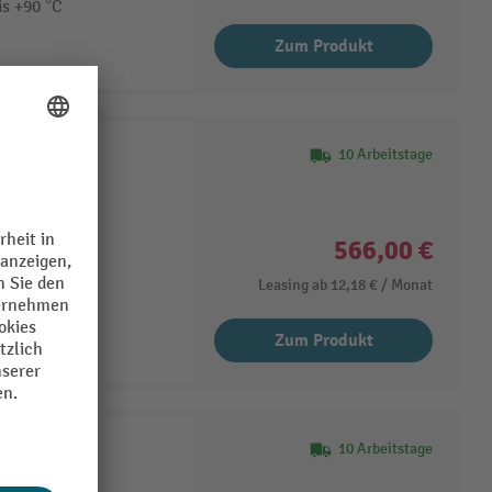
is +90 °C
Zum Produkt
10 Arbeitstage
tem Polyamid
566,00 €
Leasing ab
12,18 €
/ Monat
Zum Produkt
10 Arbeitstage
tem Polyamid