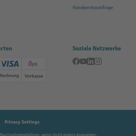
Handwerksumfrage
rten
Soziale Netzwerke
Facebook
YouTube
LinkedIn
Instagram
ard (Master)
Creditcard (Visa)
EPS
Rechnung
Vorkasse
Privacy Settings
 Nachnahmegebühren, wenn nicht anders angegeben.