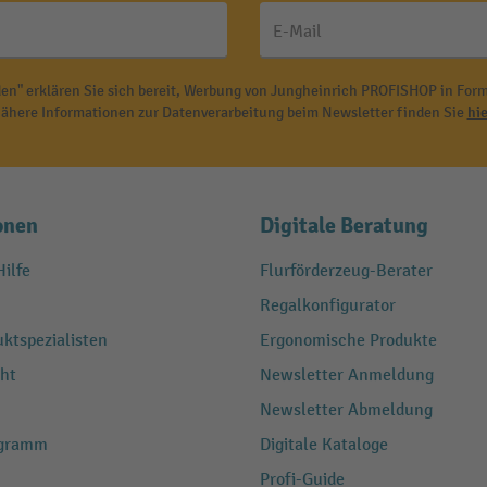
E-Mail
en" erklären Sie sich bereit, Werbung von Jungheinrich PROFISHOP in Form
ähere Informationen zur Datenverarbeitung beim Newsletter finden Sie
hie
onen
Digitale Beratung
ilfe
Flurförderzeug-Berater
Regalkonfigurator
ktspezialisten
Ergonomische Produkte
ht
Newsletter Anmeldung
Newsletter Abmeldung
ogramm
Digitale Kataloge
Profi-Guide