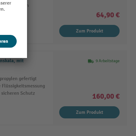
 und Entleeren
64,90 €
Zum Produkt
nskala, mit
9 Arbeitstage
ropylen gefertigt
e Flüssigkeitsmessung
r sicheren Schutz
160,00 €
Zum Produkt