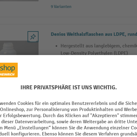
9 Varianten
Denios Weithalsflaschen aus LDPE, rund
Hergestellt aus langlebigem, chemi
Low-Density Polyethylen (LDPE)
Natur-transparente Flasche für einf
Runde Form für sichere und platzsp
7 Varianten
Denios Weithalsflaschen aus PVC, eckig
Robustes PVC-Material für hohe Bes
Eckiges Design für platzsparende L