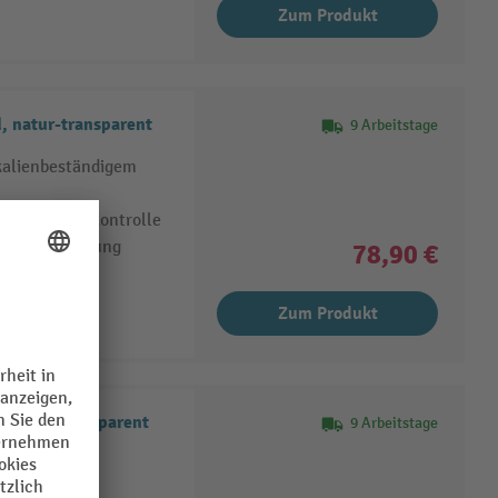
Zum Produkt
, natur-transparent
9 Arbeitstage
kalienbeständigem
ache Inhaltskontrolle
arende Lagerung
78,90 €
Zum Produkt
, natur-transparent
9 Arbeitstage
tändigkeit
agerung