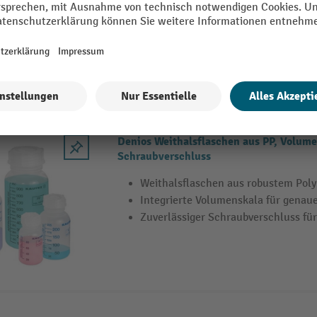
Große Öffnung erleichtert Befüllen
5 Varianten
Denios Weithalsflaschen aus PP, Volume
Schraubverschluss
Weithalsflaschen aus robustem Polyp
Integrierte Volumenskala für genau
Zuverlässiger Schraubverschluss fü