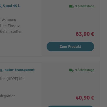
, 5 und 15 l-
9 Arbeitstage
 l Volumen
llen Einsatz
 Gefahrstoffen
63,90 €
Zum Produkt
g, natur-transparent
9 Arbeitstage
len (HDPE) für
ndegrößen
40,90 €