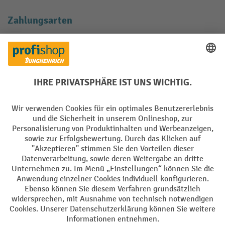
Zahlungsarten
Creditcard (Master)
Creditcard (Visa)
EPS
PayPal
Rechnung
Vorkasse
Soziale Netzwerke
Facebook
YouTube
LinkedIn
Instagram
AGB
Impressum
Datenschutz
Barrierefreiheit
Privacy Settings
Alle Preise exkl. gesetzl. Mehrwertsteuer zzgl.
Versandkosten
und ggf.
Nachnahmegebühren, wenn nicht anders angegeben.