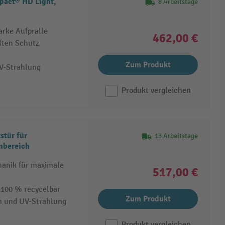
act® HD Light,
8 Arbeitstage
arke Aufpralle
462,00 €
ften Schutz
Zum Produkt
V-Strahlung
Produkt vergleichen
stür für
13 Arbeitstage
nbereich
anik für maximale
517,00 €
 100 % recycelbar
Zum Produkt
n und UV-Strahlung
Produkt vergleichen