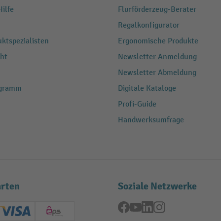
ilfe
Flurförderzeug-Berater
Regalkonfigurator
ktspezialisten
Ergonomische Produkte
ht
Newsletter Anmeldung
Newsletter Abmeldung
ogramm
Digitale Kataloge
Profi-Guide
Handwerksumfrage
rten
Soziale Netzwerke
Facebook
YouTube
LinkedIn
Instagram
ard (Master)
Creditcard (Visa)
EPS