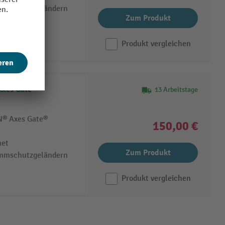
ammschutzgeländern
Zum Produkt
Produkt vergleichen
Axes Gate®
13 Arbeitstage
N® Axes Gate®
150,00 €
net
Zum Produkt
ammschutzgeländern
Produkt vergleichen