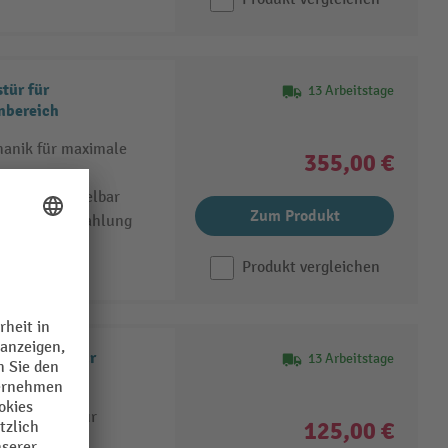
tür für
13 Arbeitstage
nbereich
anik für maximale
355,00 €
 100 % recycelbar
Zum Produkt
n und UV-Strahlung
Produkt vergleichen
rheitstür für
13 Arbeitstage
Sicherheitstür
125,00 €
net