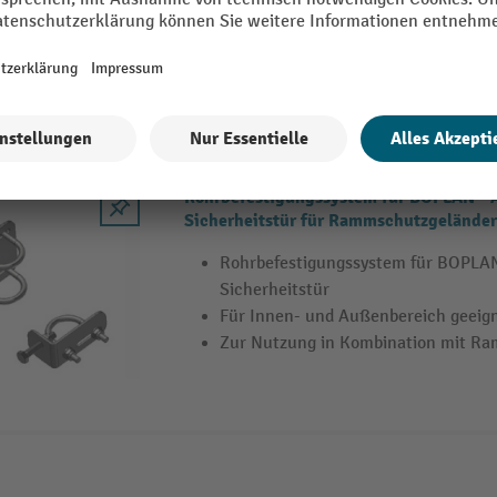
Zur Nutzung in Kombination mit R
Rohrbefestigungssystem für BOPLAN® 
Sicherheitstür für Rammschutzgeländer
Rohrbefestigungssystem für BOPLA
Sicherheitstür
Für Innen- und Außenbereich geeig
Zur Nutzung in Kombination mit R