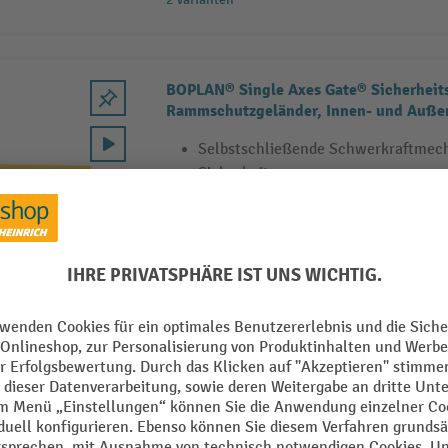
BOPLAN® Single Axes Gate® Sicherheits
Rammschutzgeländer, Innen- und Auße
Selbstschließende Schwerkraftmech
Sicherheit
Hochschlagfestes Polymer (HI-TEP),
Widerstandsfähig gegen Chemikalie
2 Varianten
L-Bracket für BOPLAN® Axes Gate® Siche
Rammschutzgeländer
L-Bracket für BOPLAN® Axes Gate® 
Für Innen- und Außenbereich geeig