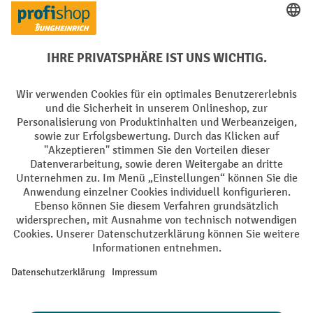
Creditcard (Master)
Creditcard (Visa)
EPS
PayPal
Rechnung
Vorkasse
Soziale Netzwerke
Facebook
YouTube
LinkedIn
Instagram
AGB
Impressum
Datenschutz
Barrierefreiheit
Privacy Settings
Alle Preise exkl. gesetzl. Mehrwertsteuer zzgl.
Versandkosten
und ggf.
Nachnahmegebühren, wenn nicht anders angegeben.
¹ Der Rabatt gilt so lange der Vorrat reicht. Der Rabatt gilt nicht auf
Sonderpreise. Eine Kombination mit anderen prozentualen Rabatten
oder Gutscheinen ist nicht möglich. | ² Der Rabatt wird einmalig bei