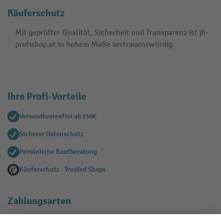
Käuferschutz
Mit geprüfter Qualität, Sicherheit und Transparenz ist jh-
profishop.at in hohem Maße vertrauenswürdig.
Ihre Profi-Vorteile
Versandkostenfrei ab 250€
Sicherer Datenschutz
Persönliche Kaufberatung
Käuferschutz - Trusted Shops
Zahlungsarten