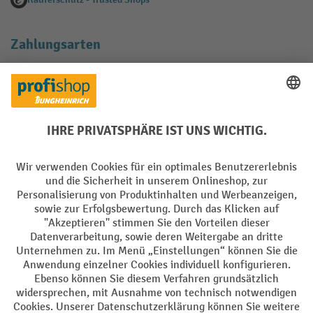
Zahlungsarten
Creditcard (Master)
Creditcard (Visa)
EPS
PayPal
Rechnung
Vorkasse
Soziale Netzwerke
Facebook
YouTube
LinkedIn
Instagram
AGB
Impressum
Datenschutz
Barrierefreiheit
Privacy Settings