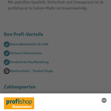
Mit geprüfter Qualität, Sicherheit und Transparenz ist jh-
profishop.at in hohem Maße vertrauenswürdig.
Ihre Profi-Vorteile
Versandkostenfrei ab 250€
Sicherer Datenschutz
Persönliche Kaufberatung
Käuferschutz - Trusted Shops
Zahlungsarten
Creditcard (Master)
Creditcard (Visa)
EPS