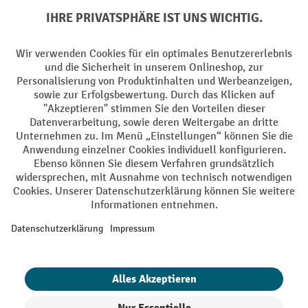
PayPal
Rechnung
Vorkasse
Soziale Netzwerke
Facebook
YouTube
LinkedIn
Instagram
AGB
Impressum
Datenschutz
Barrierefreiheit
Privacy Settings
Alle Preise exkl. gesetzl. Mehrwertsteuer zzgl.
Versandkosten
und ggf.
Nachnahmegebühren, wenn nicht anders angegeben.
¹ Der Rabatt gilt so lange der Vorrat reicht. Der Rabatt gilt nicht auf
Sonderpreise. Eine Kombination mit anderen prozentualen Rabatten
oder Gutscheinen ist nicht möglich. | ² Der Rabatt wird einmalig bei
Erstregistrierung für den Newsletter gewährt. Der Gutschein ist 10
Tage gültig und kann ab einem Netto-Bestellwert von 250,- € online
eingelöst werden. Die Höhe des Rabatts variiert je nach