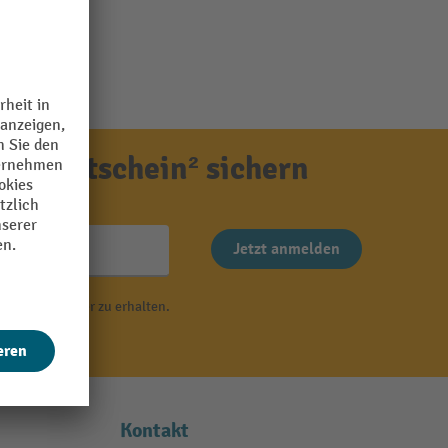
ensgutschein² sichern
Jetzt anmelden
 von Newsletter zu erhalten.
r
.
Kontakt