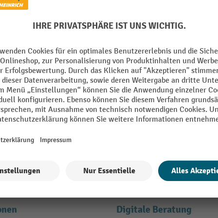
den und bis zu -10 % Willkomm
E-Mail
en" erklären Sie sich bereit, Werbung von Jungheinrich PROFISHOP in Form
ähere Informationen zur Datenverarbeitung beim Newsletter finden Sie
hie
onen
Digitale Beratung