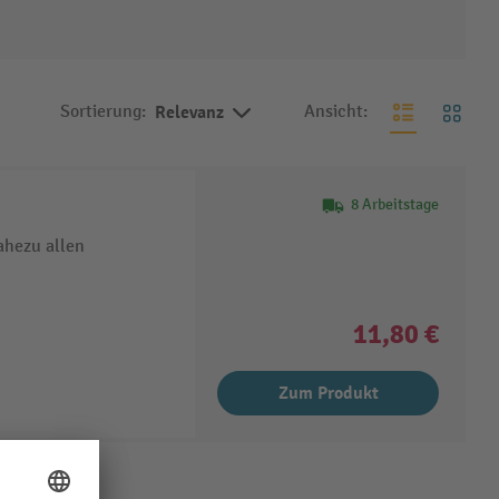
Sortierung:
Relevanz
Ansicht:
8 Arbeitstage
ahezu allen
11,80 €
Zum Produkt