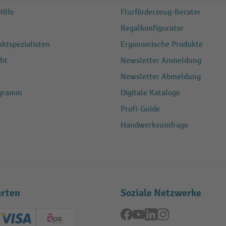
ilfe
Flurförderzeug-Berater
Regalkonfigurator
ktspezialisten
Ergonomische Produkte
ht
Newsletter Anmeldung
Newsletter Abmeldung
ogramm
Digitale Kataloge
Profi-Guide
Handwerksumfrage
rten
Soziale Netzwerke
Facebook
YouTube
LinkedIn
Instagram
ard (Master)
Creditcard (Visa)
EPS