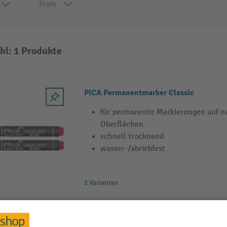
Preis
hl: 1 Produkte
PICA Permanentmarker Classic
für permanente Markierungen auf n
Oberflächen
schnell trocknend
wasser-/abriebfest
2 Varianten