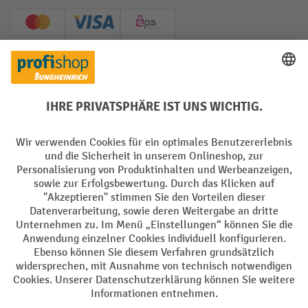
Creditcard (Master)
Creditcard (Visa)
EPS
PayPal
Rechnung
Vorkasse
Soziale Netzwerke
Facebook
YouTube
LinkedIn
Instagram
AGB
Impressum
Datenschutz
Barrierefreiheit
Privacy Settings
Alle Preise exkl. gesetzl. Mehrwertsteuer zzgl.
Versandkosten
und ggf.
Nachnahmegebühren, wenn nicht anders angegeben.
¹ Der Rabatt gilt so lange der Vorrat reicht. Der Rabatt gilt nicht auf
Sonderpreise. Eine Kombination mit anderen prozentualen Rabatten