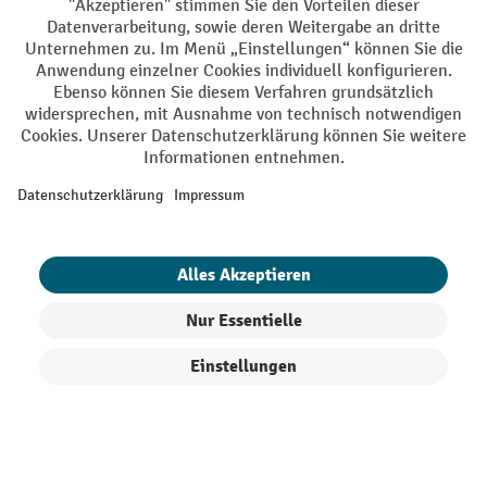
AGB
Impressum
Datenschutz
Barrierefreiheit
Privacy Settings
Alle Preise exkl. gesetzl. Mehrwertsteuer zzgl.
Versandkosten
und ggf.
Nachnahmegebühren, wenn nicht anders angegeben.
¹ Der Rabatt gilt so lange der Vorrat reicht. Der Rabatt gilt nicht auf
Sonderpreise. Eine Kombination mit anderen prozentualen Rabatten
oder Gutscheinen ist nicht möglich. | ² Der Rabatt wird einmalig bei
Erstregistrierung für den Newsletter gewährt. Der Gutschein ist 10
Tage gültig und kann ab einem Netto-Bestellwert von 250,- € online
eingelöst werden. Die Höhe des Rabatts variiert je nach
Produktkategorie und beträgt bis zu 10 % (10 % auf Lager, Umwelt,
Arbeitsschutz | 5% auf Werkstatt, Betrieb, Transport, Stapeln und
Heben | 7% auf Büro). Ausgenommen sind Elektro-Hubwagen,
Produkte filtern
Sortierung
Elektro-Hochhubwagen, Elektro-Stapler sowie Gebrauchtgeräte.
Ausschluss von Werkzeug. Gilt nicht auf Sonderpreise. Kombination
mit anderen Gutscheinen nicht möglich.