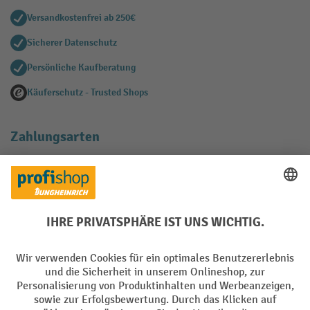
Versandkostenfrei ab 250€
Sicherer Datenschutz
Persönliche Kaufberatung
Käuferschutz - Trusted Shops
Zahlungsarten
Creditcard (Master)
Creditcard (Visa)
EPS
PayPal
Rechnung
Vorkasse
Soziale Netzwerke
Facebook
YouTube
LinkedIn
Instagram