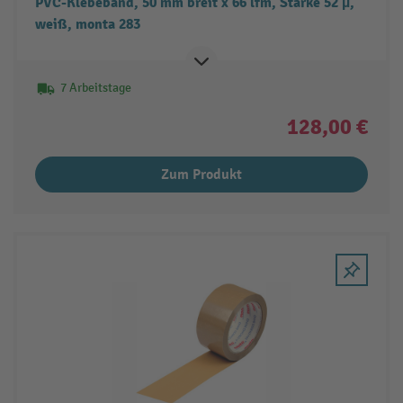
PVC-Klebeband, 50 mm breit x 66 lfm, Stärke 52 µ,
weiß, monta 283
7 Arbeitstage
128,00 €
Zum Produkt