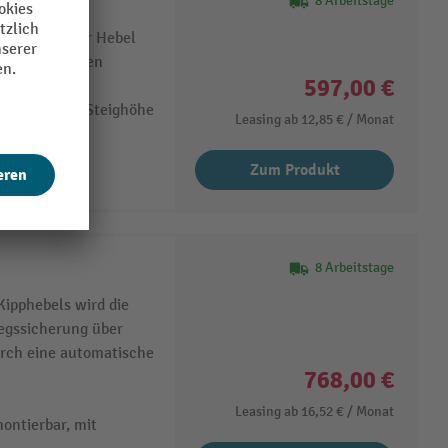
8 Arbeitstage
von oben über Hebel
eingeschobenen
597,00 €
erst ab einer Steighöhe
Leasing ab
12,85 €
/ Monat
Zum Produkt
8 Arbeitstage
ipphebels wird die
egssicherung über
rch eine automatische
768,00 €
Leasing ab
16,52 €
/ Monat
ontierbar, mit