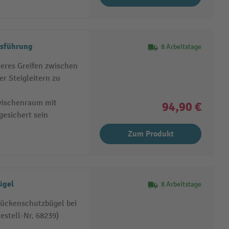
usführung
8 Arbeitstage
heres Greifen zwischen
r Steigleitern zu
wischenraum mit
94,90 €
gesichert sein
Zum Produkt
ügel
8 Arbeitstage
Rückenschutzbügel bei
estell-Nr. 68239)