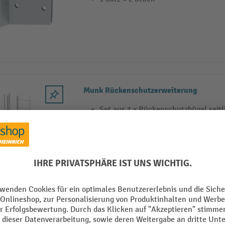
Munk Rückenschutzerweiterung
Set aus 1 x Rückenschutzbügel seitli
Rückenschutzstrebe
Inklusive Montageset
Streben 3.000 mm lang
4 Varianten
Munk Notabstiegsleiter Alu-blank