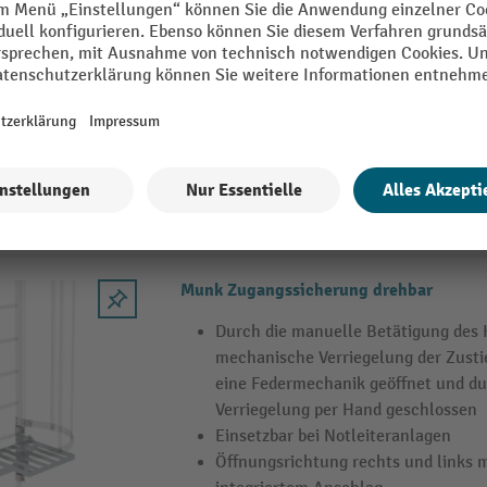
Automatische Auslösung der Leiter 
Empfohlene Distanz zum Boden im 
Zustand: 2,5 m
Der Anbau der Notabstiegsleiter ist 
von 5.900 mm möglich
Munk Zugangssicherung drehbar
Durch die manuelle Betätigung des K
mechanische Verriegelung der Zusti
eine Federmechanik geöffnet und du
Verriegelung per Hand geschlossen
Einsetzbar bei Notleiteranlagen
Öffnungsrichtung rechts und links m