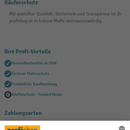
Käuferschutz
Mit geprüfter Qualität, Sicherheit und Transparenz ist jh-
profishop.at in hohem Maße vertrauenswürdig.
Ihre Profi-Vorteile
Versandkostenfrei ab 250€
Sicherer Datenschutz
Persönliche Kaufberatung
Käuferschutz - Trusted Shops
Zahlungsarten
Creditcard (Master)
Creditcard (Visa)
EPS