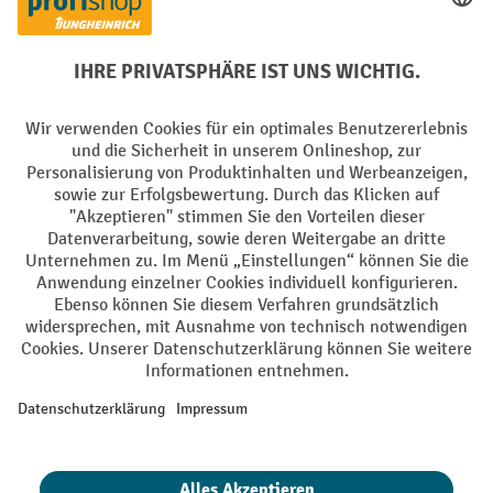
PayPal
Rechnung
Vorkasse
Soziale Netzwerke
Facebook
YouTube
LinkedIn
Instagram
AGB
Impressum
Datenschutz
Barrierefreiheit
Privacy Settings
Alle Preise exkl. gesetzl. Mehrwertsteuer zzgl.
Versandkosten
und ggf.
Nachnahmegebühren, wenn nicht anders angegeben.
¹ Der Rabatt gilt so lange der Vorrat reicht. Der Rabatt gilt nicht auf
Sonderpreise. Eine Kombination mit anderen prozentualen Rabatten
oder Gutscheinen ist nicht möglich. | ² Der Rabatt wird einmalig bei
Erstregistrierung für den Newsletter gewährt. Der Gutschein ist 10