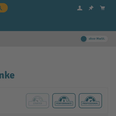
ohne MwSt.
änke