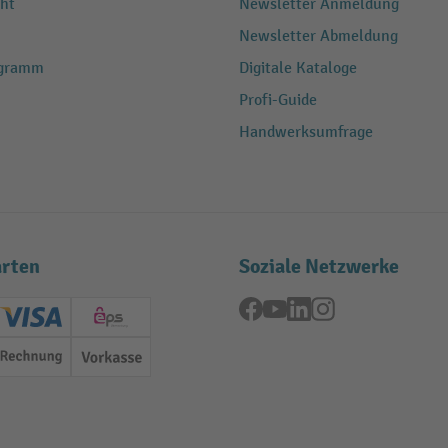
ht
Newsletter Anmeldung
Newsletter Abmeldung
ogramm
Digitale Kataloge
Profi-Guide
Handwerksumfrage
rten
Soziale Netzwerke
Facebook
YouTube
LinkedIn
Instagram
ard (Master)
Creditcard (Visa)
EPS
Rechnung
Vorkasse