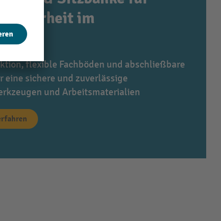
Sicherheit im
ktion, flexible Fachböden und abschließbare
r eine sichere und zuverlässige
rkzeugen und Arbeitsmaterialien
erfahren