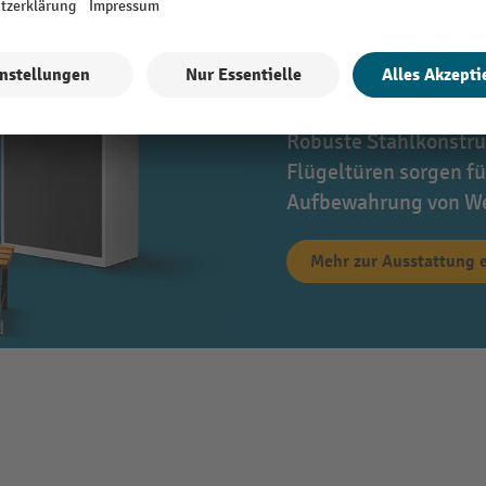
Ordnung und 
Arbeitsalltag
Robuste Stahlkonstru
Flügeltüren sorgen fü
Aufbewahrung von We
Mehr zur Ausstattung 