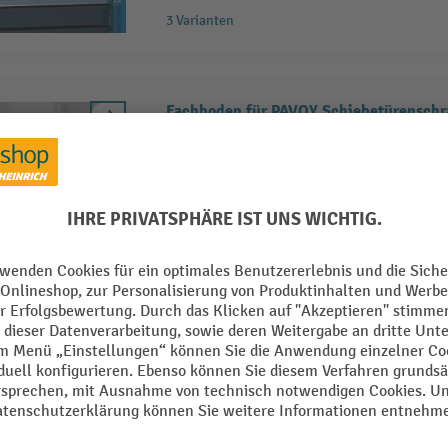
3 Varianten
Fachboden für PAVOY Schiebetürenschr
Verzinkter Einlegeboden für den Sc
Tragkraft je Boden: 60 bzw. 80 kg
In der Höhe verstellbar
6 Varianten
Werkstattsch