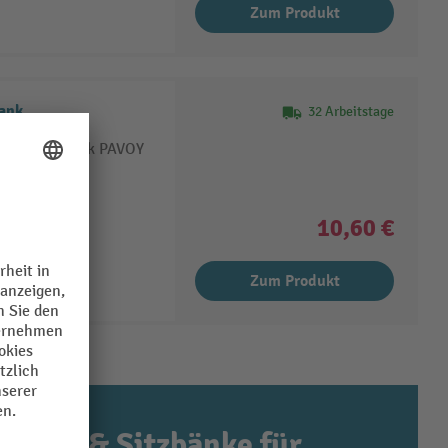
Zum Produkt
ank
32 Arbeitstage
hiebtürschrank PAVOY
10,60 €
Zum Produkt
ränke & Sitzbänke für