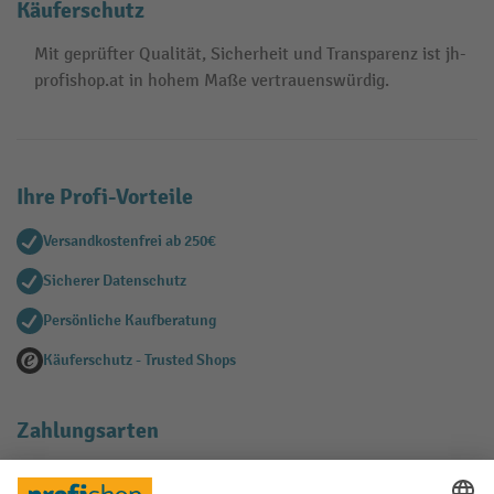
Käuferschutz
Mit geprüfter Qualität, Sicherheit und Transparenz ist jh-
profishop.at in hohem Maße vertrauenswürdig.
Ihre Profi-Vorteile
Versandkostenfrei ab 250€
Sicherer Datenschutz
Persönliche Kaufberatung
Käuferschutz - Trusted Shops
Zahlungsarten