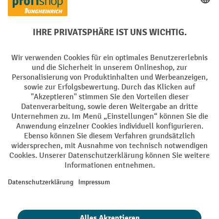
Creditcard (Master)
Creditcard (Visa)
EPS
PayPal
Rechnung
Vorkasse
Soziale Netzwerke
Facebook
YouTube
LinkedIn
Instagram
AGB
Impressum
Datenschutz
Barrierefreiheit
Privacy Settings
Alle Preise exkl. gesetzl. Mehrwertsteuer zzgl.
Versandkosten
und ggf.
Nachnahmegebühren, wenn nicht anders angegeben.
¹ Der Rabatt gilt so lange der Vorrat reicht. Der Rabatt gilt nicht auf
Sonderpreise. Eine Kombination mit anderen prozentualen Rabatten
oder Gutscheinen ist nicht möglich. | ² Der Rabatt wird einmalig bei
Erstregistrierung für den Newsletter gewährt. Der Gutschein ist 10