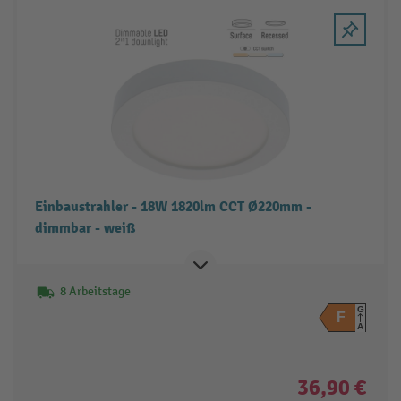
Einbaustrahler - 18W 1820lm CCT Ø220mm -
dimmbar - weiß
8 Arbeitstage
G
F
A
36,90 €