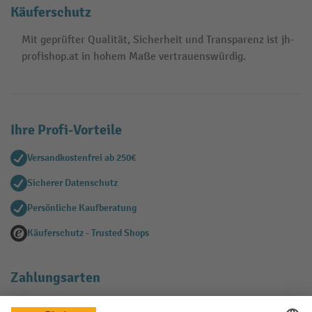
Käuferschutz
Mit geprüfter Qualität, Sicherheit und Transparenz ist jh-
profishop.at in hohem Maße vertrauenswürdig.
Ihre Profi-Vorteile
Versandkostenfrei ab 250€
Sicherer Datenschutz
Persönliche Kaufberatung
Käuferschutz - Trusted Shops
Zahlungsarten