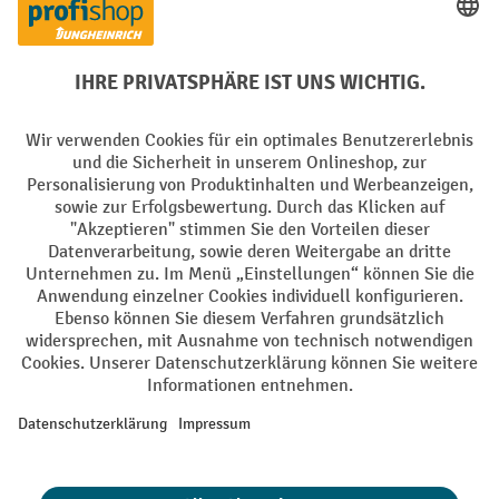
Creditcard (Master)
Creditcard (Visa)
EPS
PayPal
Rechnung
Vorkasse
Soziale Netzwerke
Facebook
YouTube
LinkedIn
Instagram
AGB
Impressum
Datenschutz
Barrierefreiheit
Privacy Settings
Alle Preise exkl. gesetzl. Mehrwertsteuer zzgl.
Versandkosten
und ggf.
Nachnahmegebühren, wenn nicht anders angegeben.
¹ Der Rabatt gilt so lange der Vorrat reicht. Der Rabatt gilt nicht auf
Sonderpreise. Eine Kombination mit anderen prozentualen Rabatten
oder Gutscheinen ist nicht möglich. | ² Der Rabatt wird einmalig bei