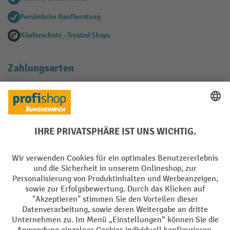
Persönliche Kaufberatung
Käuferschutz - Trusted Shops
Zahlungsarten
Creditcard (Master)
Creditcard (Visa)
EPS
PayPal
Rechnung
Vorkasse
Soziale Netzwerke
Facebook
YouTube
LinkedIn
Instagram
AGB
Impressum
Datenschutz