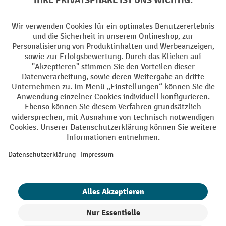
Facebook
YouTube
LinkedIn
Instagram
AGB
Impressum
Datenschutz
Barrierefreiheit
Privacy Settings
Alle Preise exkl. gesetzl. Mehrwertsteuer zzgl.
Versandkosten
und ggf.
Nachnahmegebühren, wenn nicht anders angegeben.
¹ Der Rabatt gilt so lange der Vorrat reicht. Der Rabatt gilt nicht auf
Sonderpreise. Eine Kombination mit anderen prozentualen Rabatten
oder Gutscheinen ist nicht möglich. | ² Der Rabatt wird einmalig bei
Erstregistrierung für den Newsletter gewährt. Der Gutschein ist 10
Tage gültig und kann ab einem Netto-Bestellwert von 250,- € online
eingelöst werden. Die Höhe des Rabatts variiert je nach
Produktkategorie und beträgt bis zu 10 % (10 % auf Lager, Umwelt,
Arbeitsschutz | 5% auf Werkstatt, Betrieb, Transport, Stapeln und
Heben | 7% auf Büro). Ausgenommen sind Elektro-Hubwagen,