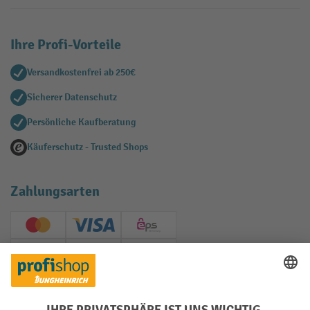
Ihre Profi-Vorteile
Versandkostenfrei ab 250€
Sicherer Datenschutz
Persönliche Kaufberatung
Käuferschutz - Trusted Shops
Zahlungsarten
Creditcard (Master)
Creditcard (Visa)
EPS
PayPal
Rechnung
Vorkasse
Soziale Netzwerke