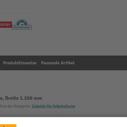
Produkthinweise
Passende Artikel
e, Breite 1.200 mm
Aus der Kategorie:
Zubehör für Arbeitstische
 mm
Material