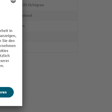
RAL 7035 lichtgrau
Professional
600 mm
nein
nein