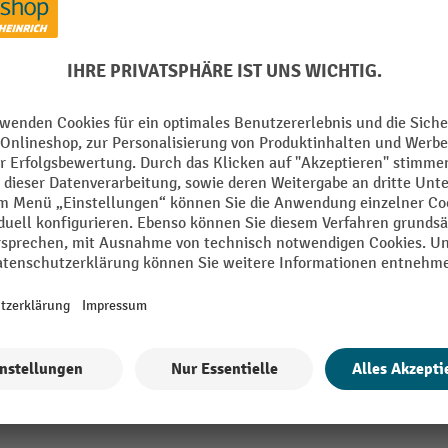
RAL Farbe
Segment
Tiefe
mm
Verfahrbar
TON
Wiegeeinrichtung