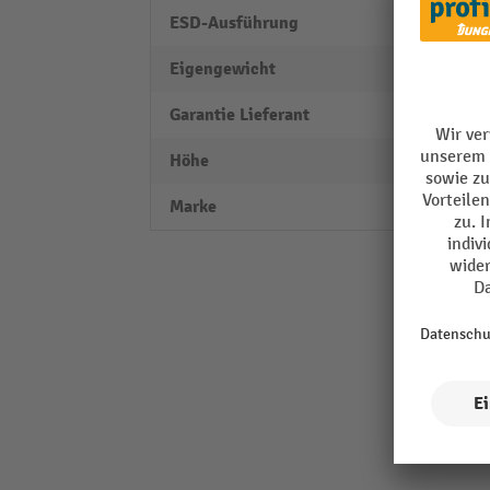
ESD-Ausführung
ja
Eigengewicht
7 kg
Garantie Lieferant
2
Höhe
590 
Marke
TRES