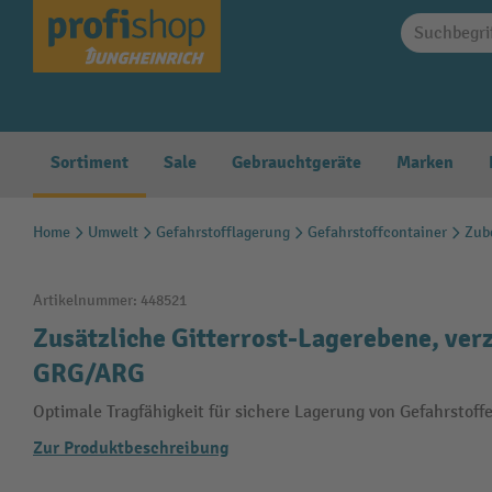
springen
Zur Hauptnavigation springen
Sortiment
Sale
Gebrauchtgeräte
Marken
Home
Umwelt
Gefahrstofflagerung
Gefahrstoffcontainer
Zub
Artikelnummer:
448521
Zusätzliche Gitterrost-Lagerebene, verz
GRG/ARG
Optimale Tragfähigkeit für sichere Lagerung von Gefahrstoff
Zur Produktbeschreibung