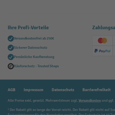
Ihre Profi-Vorteile
Zahlungsa
Versandkostenfrei ab 250€
Creditc
Sicherer Datenschutz
PayPal
Persönliche Kaufberatung
Käuferschutz - Trusted Shops
AGB
Impressum
Datenschutz
Barrierefreiheit
Alle Preise exkl. gesetzl. Mehrwertsteuer zzgl.
Versandkosten
und ggf.
¹ Der Rabatt gilt so lange der Vorrat reicht. Der Rabatt gilt nicht au
Erstregistrierung für den Newsletter gewährt. Der Gutschein ist 10 Ta