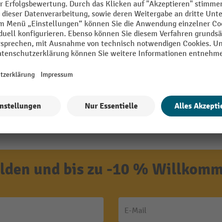
den und bis zu -10 % Willkomm
E-Mail