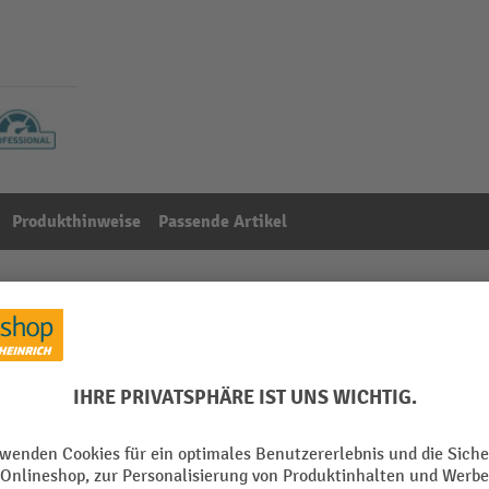
Produkthinweise
Passende Artikel
zinkt, für Vario-Regal GRG/ARG
Aus der Kategorie:
Zubehör für Gefahrstoffcontainer
Segment