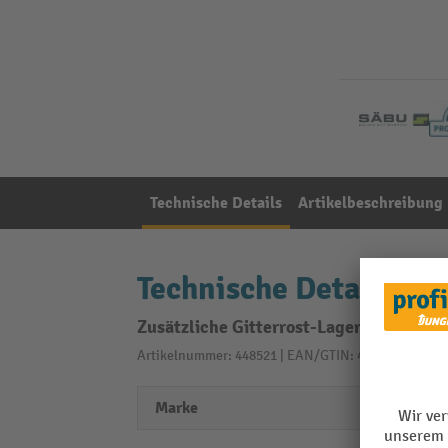
Technische Details
Artikelbeschreibung
Technische Details
Zusätzliche Gitterrost-Lagerebene, ver
Artikelnummer: 448521 | EAN/GTIN: 4055091276502
Marke
Säbu