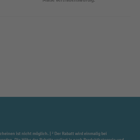
Maße vertrauenswürdig.
cheinen ist nicht möglich. | ² Der Rabatt wird einmalig bei
werden. Die Höhe des Rabatts variiert je nach Produktkategorie und