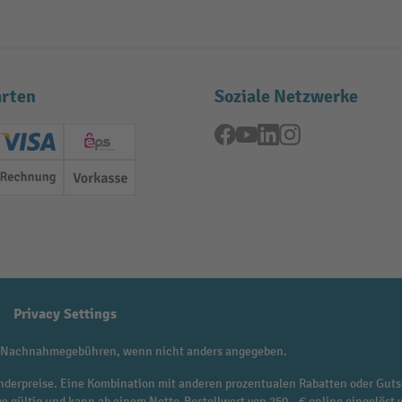
rten
Soziale Netzwerke
Facebook
YouTube
LinkedIn
Instagram
ard (Master)
Creditcard (Visa)
EPS
Rechnung
Vorkasse
Privacy Settings
 Nachnahmegebühren, wenn nicht anders angegeben.
f Sonderpreise. Eine Kombination mit anderen prozentualen Rabatten oder Guts
ge gültig und kann ab einem Netto-Bestellwert von 250,- € online eingelöst 