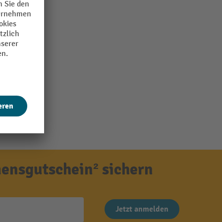
ensgutschein² sichern
Jetzt anmelden