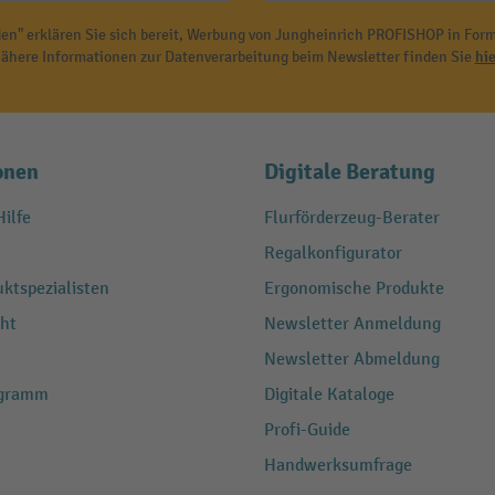
en" erklären Sie sich bereit, Werbung von Jungheinrich PROFISHOP in Form
ähere Informationen zur Datenverarbeitung beim Newsletter finden Sie
hie
onen
Digitale Beratung
ilfe
Flurförderzeug-Berater
Regalkonfigurator
ktspezialisten
Ergonomische Produkte
ht
Newsletter Anmeldung
Newsletter Abmeldung
ogramm
Digitale Kataloge
Profi-Guide
Handwerksumfrage