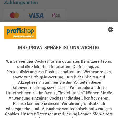
Zahlungsarten
Creditcard (Master)
Creditcard (Visa)
EPS
PayPal
Rechnung
Vorkasse
Soziale Netzwerke
Facebook
YouTube
LinkedIn
Instagram
AGB
Impressum
Datenschutz
Barrierefreiheit
Privacy Settings
Alle Preise exkl. gesetzl. Mehrwertsteuer zzgl.
Versandkosten
und ggf.
Nachnahmegebühren, wenn nicht anders angegeben.