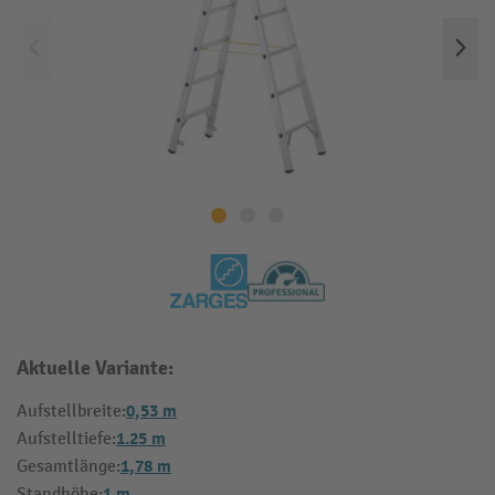
Aktuelle Variante:
0,53 m
Aufstellbreite:
1.25 m
Aufstelltiefe:
1,78 m
Gesamtlänge:
1 m
Standhöhe: