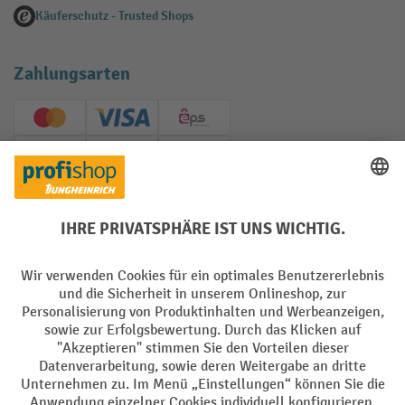
Käuferschutz - Trusted Shops
Zahlungsarten
Creditcard (Master)
Creditcard (Visa)
EPS
PayPal
Rechnung
Vorkasse
Soziale Netzwerke
Facebook
YouTube
LinkedIn
Instagram
AGB
Impressum
Datenschutz
Barrierefreiheit
Privacy Settings