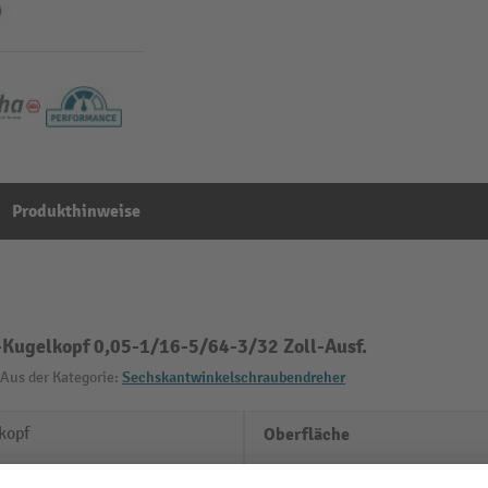
Produkthinweise
-Kugelkopf 0,05-1/16-5/64-3/32 Zoll-Ausf.
Aus der Kategorie:
Sechskantwinkelschraubendreher
kopf
Oberfläche
Schlüsselweiten