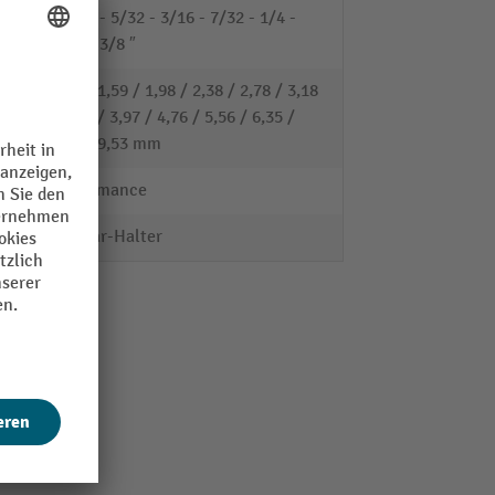
- 9/64 - 5/32 - 3/16 - 7/32 - 1/4 -
5/16 - 3/8 ″
1,27 / 1,59 / 1,98 / 2,38 / 2,78 / 3,18
/ 3,57 / 3,97 / 4,76 / 5,56 / 6,35 /
7,94 / 9,53 mm
Performance
ProStar-Halter