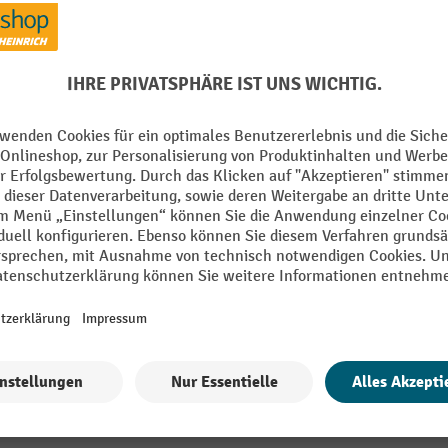
lig
Schlüsselweiten mm
ahl
Segment
Verpackung