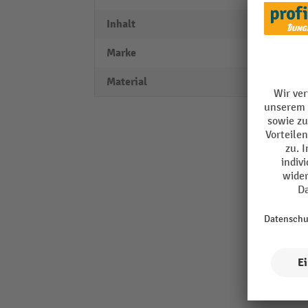
Inhalt
13-tei
Marke
wiha
Material
CV-St