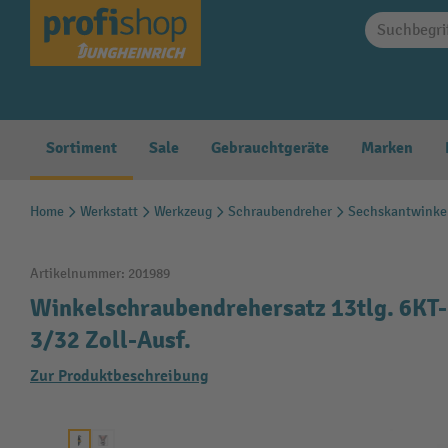
springen
Zur Hauptnavigation springen
Sortiment
Sale
Gebrauchtgeräte
Marken
Home
Werkstatt
Werkzeug
Schraubendreher
Sechskantwinke
Artikelnummer:
201989
Winkelschraubendrehersatz 13tlg. 6KT
3/32 Zoll-Ausf.
Zur Produktbeschreibung