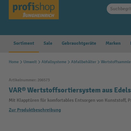
springen
Zur Hauptnavigation springen
Sortiment
Sale
Gebrauchtgeräte
Marken
Home
Umwelt
Abfallsysteme
Abfallbehälter
Wertstoffsammle
Artikelnummer:
206573
VAR® Wertstoffsortiersystem aus Edelst
Mit Klapptüren für komfortables Entsorgen von Kunststoff, 
Zur Produktbeschreibung