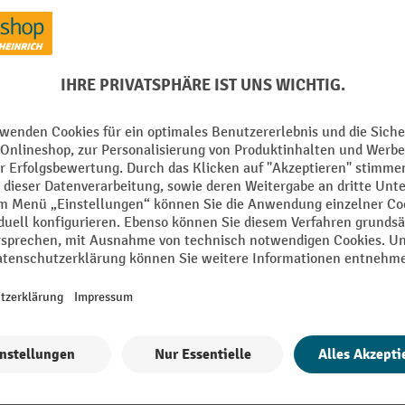
mm
Material
Sammeleinheiten Anzahl
Segment
mm
Selbstschließend
Alle technische Details anzeigen