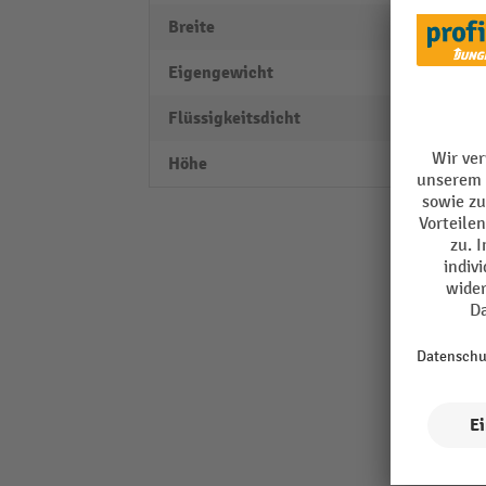
Breite
580 
Eigengewicht
12 kg
Flüssigkeitsdicht
nein
Höhe
470 