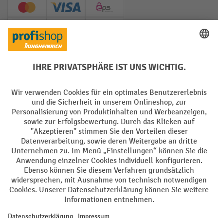
Creditcard (Master)
Creditcard (Visa)
EPS
PayPal
Rechnung
Vorkasse
Soziale Netzwerke
Facebook
YouTube
LinkedIn
Instagram
AGB
Impressum
Datenschutz
Barrierefreiheit
Privacy Settings
Alle Preise exkl. gesetzl. Mehrwertsteuer zzgl.
Versandkosten
und ggf.
Nachnahmegebühren, wenn nicht anders angegeben.
¹ Der Rabatt gilt so lange der Vorrat reicht. Der Rabatt gilt nicht auf
Sonderpreise. Eine Kombination mit anderen prozentualen Rabatten