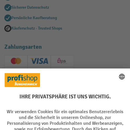
Sicherer Datenschutz
Persönliche Kaufberatung
Käuferschutz - Trusted Shops
Zahlungsarten
Creditcard (Master)
Creditcard (Visa)
EPS
PayPal
Rechnung
Vorkasse
Soziale Netzwerke
Facebook
YouTube
LinkedIn
Instagram