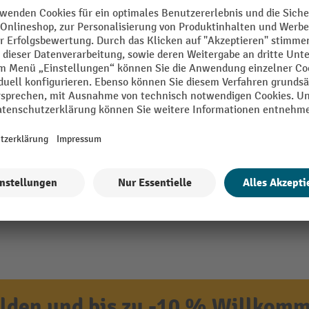
IT
Segment
blech
Tiefe
den und bis zu -10 % Willkomm