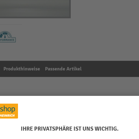
Produkthinweise
Passende Artikel
chrank Typ 90, Stahlblech, BxT 1.113 x 472 mm
Aus der Kategorie:
Zubehör für Gefahrstoffschränke
 mm
RAL Farbe