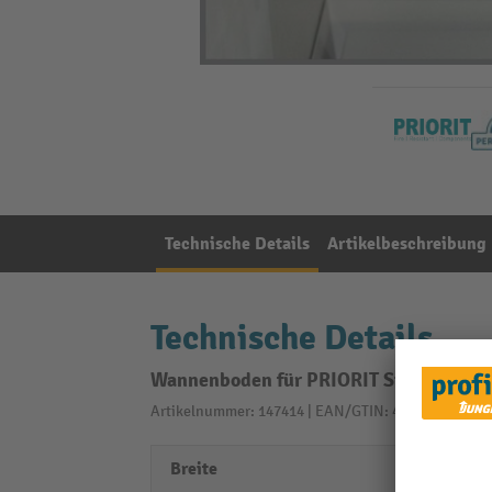
Technische Details
Artikelbeschreibung
Technische Details
Wannenboden für PRIORIT Sicherheitss
Artikelnummer: 147414 | EAN/GTIN: 4055091038988
Breite
1113