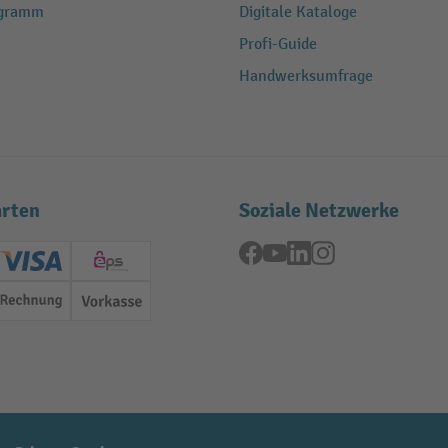
ogramm
Digitale Kataloge
Profi-Guide
Handwerksumfrage
rten
Soziale Netzwerke
Facebook
YouTube
LinkedIn
Instagram
ard (Master)
Creditcard (Visa)
EPS
Rechnung
Vorkasse