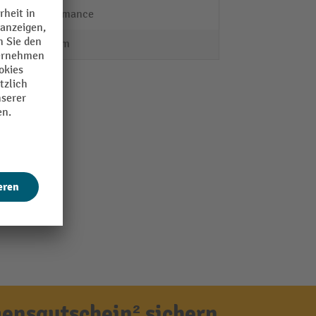
Performance
472 mm
ensgutschein² sichern