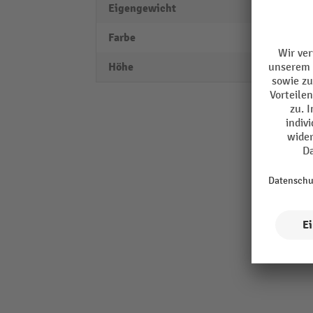
Eigengewicht
0,07 k
Farbe
schwa
Höhe
100 