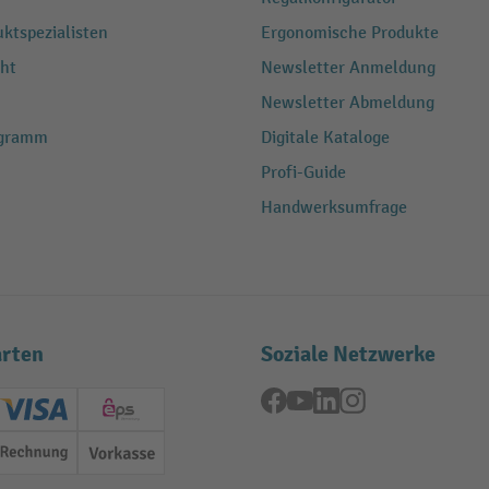
ktspezialisten
Ergonomische Produkte
ht
Newsletter Anmeldung
Newsletter Abmeldung
ogramm
Digitale Kataloge
Profi-Guide
Handwerksumfrage
rten
Soziale Netzwerke
Facebook
YouTube
LinkedIn
Instagram
ard (Master)
Creditcard (Visa)
EPS
Rechnung
Vorkasse