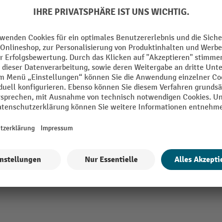
g
Segment
rz
Tiefe
mm