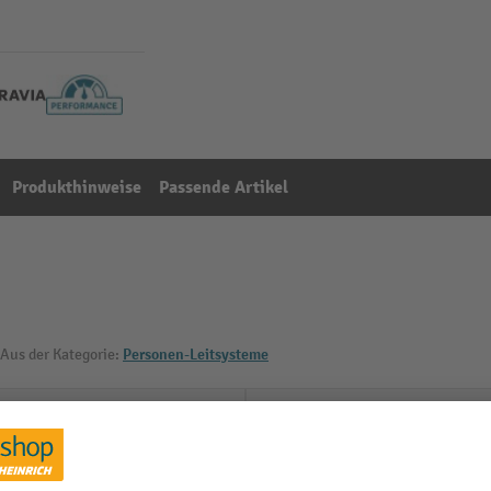
Produkthinweise
Passende Artikel
Aus der Kategorie:
Personen-Leitsysteme
Marke
m
Material