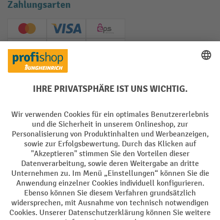
Zahlungsarten
Creditcard (Master)
Creditcard (Visa)
EPS
PayPal
Rechnung
Vorkasse
Soziale Netzwerke
Facebook
YouTube
LinkedIn
Instagram
AGB
Impressum
Datenschutz
Barrierefreiheit
Privacy Settings
Alle Preise exkl. gesetzl. Mehrwertsteuer zzgl.
Versandkosten
und ggf.
Nachnahmegebühren, wenn nicht anders angegeben.