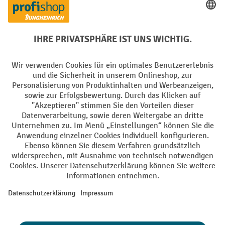
PayPal
Rechnung
Vorkasse
Soziale Netzwerke
Facebook
YouTube
LinkedIn
Instagram
AGB
Impressum
Datenschutz
Barrierefreiheit
Privacy Settings
Alle Preise exkl. gesetzl. Mehrwertsteuer zzgl.
Versandkosten
und ggf.
Nachnahmegebühren, wenn nicht anders angegeben.
¹ Der Rabatt gilt so lange der Vorrat reicht. Der Rabatt gilt nicht auf
Sonderpreise. Eine Kombination mit anderen prozentualen Rabatten
oder Gutscheinen ist nicht möglich. | ² Der Rabatt wird einmalig bei
Erstregistrierung für den Newsletter gewährt. Der Gutschein ist 10
Tage gültig und kann ab einem Netto-Bestellwert von 250,- € online