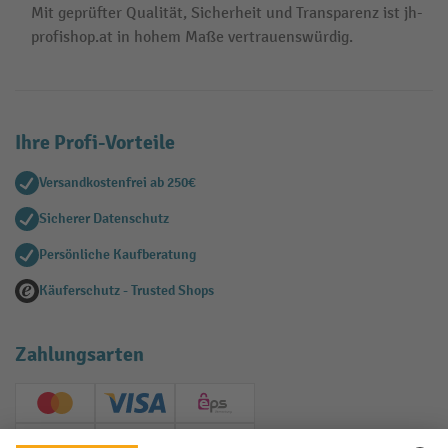
Mit geprüfter Qualität, Sicherheit und Transparenz ist jh-
profishop.at in hohem Maße vertrauenswürdig.
Ihre Profi-Vorteile
Versandkostenfrei ab 250€
Sicherer Datenschutz
Persönliche Kaufberatung
Käuferschutz - Trusted Shops
Zahlungsarten
Creditcard (Master)
Creditcard (Visa)
EPS