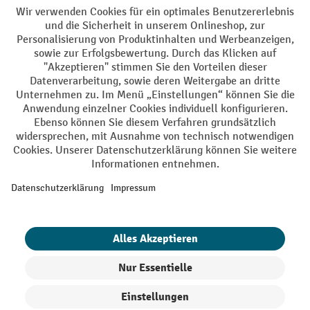
AGB
Impressum
Datenschutz
Barrierefreiheit
Privacy Settings
Alle Preise exkl. gesetzl. Mehrwertsteuer zzgl.
Versandkosten
und ggf.
Nachnahmegebühren, wenn nicht anders angegeben.
¹ Der Rabatt gilt so lange der Vorrat reicht. Der Rabatt gilt nicht auf
Sonderpreise. Eine Kombination mit anderen prozentualen Rabatten
oder Gutscheinen ist nicht möglich. | ² Der Rabatt wird einmalig bei
Erstregistrierung für den Newsletter gewährt. Der Gutschein ist 10
Tage gültig und kann ab einem Netto-Bestellwert von 250,- € online
eingelöst werden. Die Höhe des Rabatts variiert je nach
Produktkategorie und beträgt bis zu 10 % (10 % auf Lager, Umwelt,
Arbeitsschutz | 5% auf Werkstatt, Betrieb, Transport, Stapeln und
Heben | 7% auf Büro). Ausgenommen sind Elektro-Hubwagen,
Elektro-Hochhubwagen, Elektro-Stapler sowie Gebrauchtgeräte.
Ausschluss von Werkzeug. Gilt nicht auf Sonderpreise. Kombination