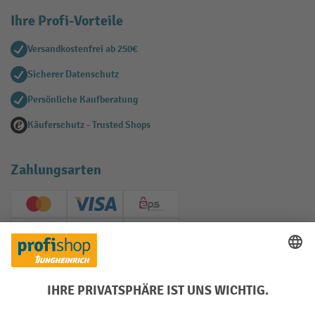
Ihre Profi-Vorteile
Versandkostenfrei ab 250€
Sicherer Datenschutz
Persönliche Kaufberatung
Käuferschutz - Trusted Shops
Zahlungsarten
Creditcard (Master)
Creditcard (Visa)
EPS
PayPal
Rechnung
Vorkasse
Soziale Netzwerke
Facebook
YouTube
LinkedIn
Instagram