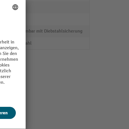
ja
poliert
abnehmbar mit Diebstahlsicherung
Edelstahl