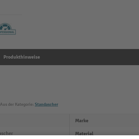
Produkthinweise
Aus der Kategorie:
Standascher
Marke
scher
Material