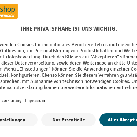
Montagematerial inklusive
uben
Oberfläche
mm
Schutzdach Art
Schutzdach Material
Alle technische Details anzeigen