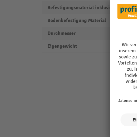
Befestigungsmaterial inklusive
ja
Bodenbefestigung Material
Schra
Durchmesser
180 
Eigengewicht
2 kg