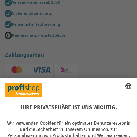
Versandkostenfrei ab 250€
Sicherer Datenschutz
Persönliche Kaufberatung
Käuferschutz - Trusted Shops
Zahlungsarten
Creditcard (Master)
Creditcard (Visa)
EPS
PayPal
Rechnung
Vorkasse
Soziale Netzwerke
Facebook
YouTube
LinkedIn
Instagram