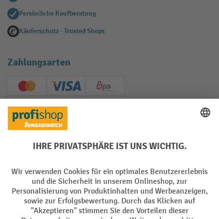
Persönliche Kaufberatung
Käuferschutz - Trusted Shops
Zahlungsarten
Creditcard (Master)
Creditcard (Visa)
EPS
PayPal
Rechnung
Vorkasse
Soziale Netzwerke
Facebook
YouTube
LinkedIn
Instagram
AGB
Impressum
Datenschutz