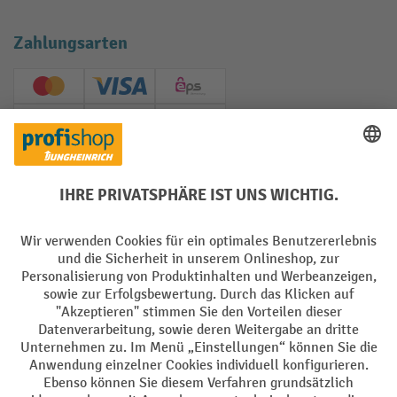
Zahlungsarten
Creditcard (Master)
Creditcard (Visa)
EPS
PayPal
Rechnung
Vorkasse
Soziale Netzwerke
Facebook
YouTube
LinkedIn
Instagram
AGB
Impressum
Datenschutz
Barrierefreiheit
Privacy Settings
Alle Preise exkl. gesetzl. Mehrwertsteuer zzgl.
Versandkosten
und ggf.