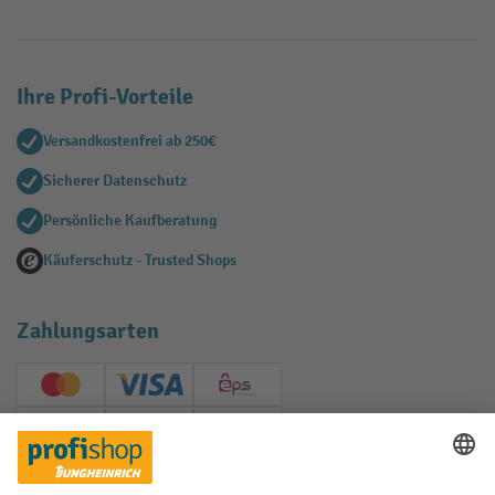
Ihre Profi-Vorteile
Versandkostenfrei ab 250€
Sicherer Datenschutz
Persönliche Kaufberatung
Käuferschutz - Trusted Shops
Zahlungsarten
Creditcard (Master)
Creditcard (Visa)
EPS
PayPal
Rechnung
Vorkasse