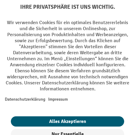
Soziale Netzwerke
Facebook
YouTube
LinkedIn
Instagram
AGB
Impressum
Datenschutz
Barrierefreiheit
Privacy Settings
Alle Preise exkl. gesetzl. Mehrwertsteuer zzgl.
Versandkosten
und ggf.
Nachnahmegebühren, wenn nicht anders angegeben.
¹ Der Rabatt gilt so lange der Vorrat reicht. Der Rabatt gilt nicht auf
Sonderpreise. Eine Kombination mit anderen prozentualen Rabatten
oder Gutscheinen ist nicht möglich. | ² Der Rabatt wird einmalig bei
Erstregistrierung für den Newsletter gewährt. Der Gutschein ist 10
Tage gültig und kann ab einem Netto-Bestellwert von 250,- € online
eingelöst werden. Die Höhe des Rabatts variiert je nach
Produktkategorie und beträgt bis zu 10 % (10 % auf Lager, Umwelt,
Arbeitsschutz | 5% auf Werkstatt, Betrieb, Transport, Stapeln und