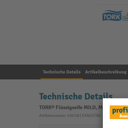
Technische Details
Artikelbeschreibung
Technische Details
TORK® Flüssigseife MILD, MINI-Spende
Artikelnummer: 116728 | EAN/GTIN: 7322540394313