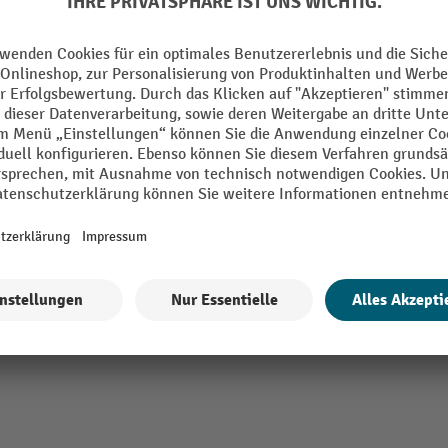
®
VE
rmance