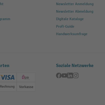
ht
Newsletter Anmeldung
Newsletter Abmeldung
ogramm
Digitale Kataloge
Profi-Guide
Handwerksumfrage
rten
Soziale Netzwerke
Facebook
YouTube
LinkedIn
Instagram
ard (Master)
Creditcard (Visa)
EPS
Rechnung
Vorkasse