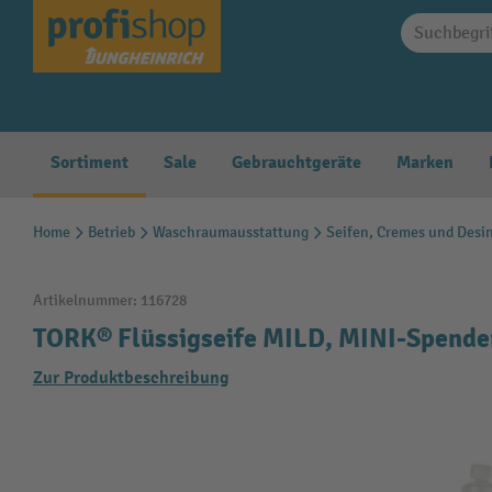
springen
Zur Hauptnavigation springen
Sortiment
Sale
Gebrauchtgeräte
Marken
Home
Betrieb
Waschraumausstattung
Seifen, Cremes und Desi
Artikelnummer:
116728
TORK® Flüssigseife MILD, MINI-Spende
Zur Produktbeschreibung