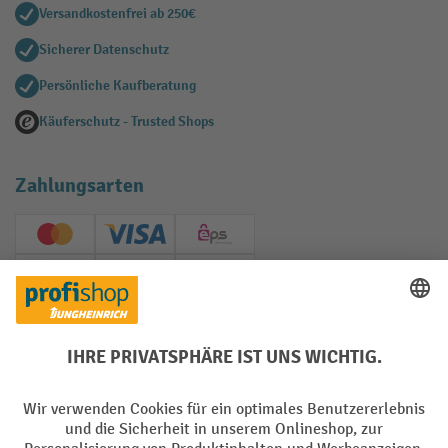
Versandkostenfrei ab 250€
Sicherer Datenschutz
Persönliche Kaufberatung
Käuferschutz - Trusted Shops
Zahlungsarten
Creditcard (Master)
Creditcard (Visa)
EPS
PayPal
Rechnung
Vorkasse
Soziale Netzwerke
Facebook
YouTube
LinkedIn
Instagram