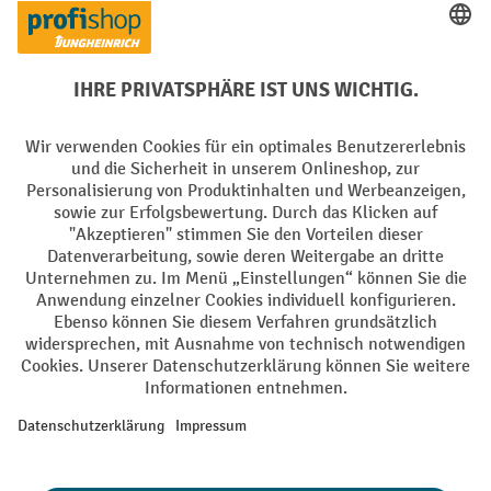
PayPal
Rechnung
Vorkasse
Soziale Netzwerke
Facebook
YouTube
LinkedIn
Instagram
AGB
Impressum
Datenschutz
Barrierefreiheit
Privacy Settings
Alle Preise exkl. gesetzl. Mehrwertsteuer zzgl.
Versandkosten
und ggf.
Nachnahmegebühren, wenn nicht anders angegeben.
¹ Der Rabatt gilt so lange der Vorrat reicht. Der Rabatt gilt nicht auf
Sonderpreise. Eine Kombination mit anderen prozentualen Rabatten
oder Gutscheinen ist nicht möglich. | ² Der Rabatt wird einmalig bei
Erstregistrierung für den Newsletter gewährt. Der Gutschein ist 10
Tage gültig und kann ab einem Netto-Bestellwert von 250,- € online