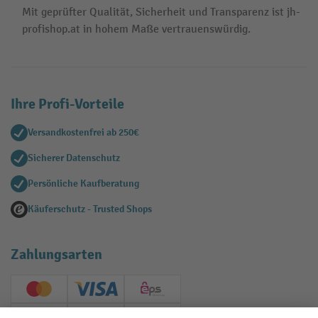
Mit geprüfter Qualität, Sicherheit und Transparenz ist jh-
profishop.at in hohem Maße vertrauenswürdig.
Ihre Profi-Vorteile
Versandkostenfrei ab 250€
Sicherer Datenschutz
Persönliche Kaufberatung
Käuferschutz - Trusted Shops
Zahlungsarten
Creditcard (Master)
Creditcard (Visa)
EPS