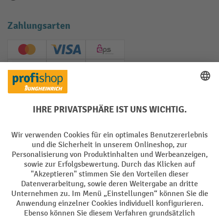
Zahlungsarten
Creditcard (Master)
Creditcard (Visa)
EPS
PayPal
Rechnung
Vorkasse
Soziale Netzwerke
Facebook
YouTube
LinkedIn
Instagram
AGB
Impressum
Datenschutz
Barrierefreiheit
Privacy Settings
Alle Preise exkl. gesetzl. Mehrwertsteuer zzgl.
Versandkosten
und ggf.