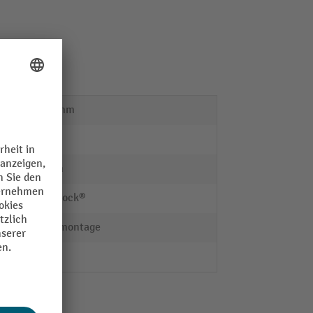
1770 mm
nein
50 mm
Steinbock®
Steckmontage
nein