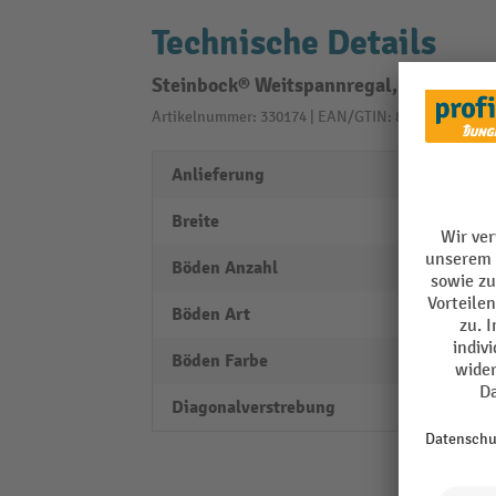
Technische Details
Steinbock® Weitspannregal, Fachlast 3
Artikelnummer: 330174 | EAN/GTIN: 8595145601493
Anlieferung
zerleg
Breite
2000
Böden Anzahl
4
Böden Art
Fachb
Böden Farbe
natur
Diagonalverstrebung
nein