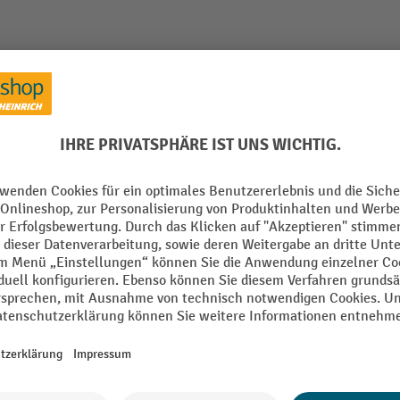
00 kg, HxBxT 1.770 x 2.000 x 600 mm
Aus der Kategorie:
Weitspannregale
t
Höhe
 mm
Konfigurierbar
Lochraster
oden
Marke
Montage
Rahmen vormontiert
Alle technische Details anzeigen