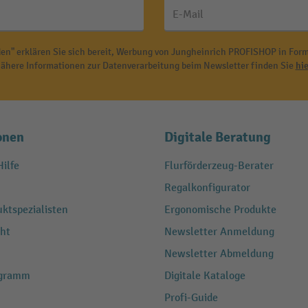
E-Mail
en" erklären Sie sich bereit, Werbung von Jungheinrich PROFISHOP in Form
ähere Informationen zur Datenverarbeitung beim Newsletter finden Sie
hie
onen
Digitale Beratung
ilfe
Flurförderzeug-Berater
Regalkonfigurator
ktspezialisten
Ergonomische Produkte
ht
Newsletter Anmeldung
Newsletter Abmeldung
ogramm
Digitale Kataloge
Profi-Guide