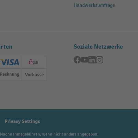
Handwerksumfrage
rten
Soziale Netzwerke
Facebook
YouTube
LinkedIn
Instagram
ard (Master)
Creditcard (Visa)
EPS
Rechnung
Vorkasse
Privacy Settings
 Nachnahmegebühren, wenn nicht anders angegeben.